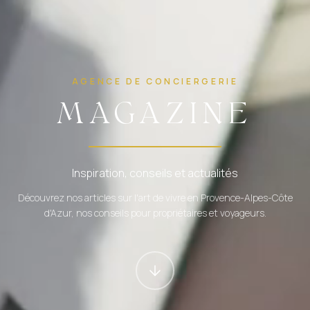
A
G
E
N
C
E
D
E
C
O
N
C
I
E
R
G
E
R
I
E
MAGAZINE
Inspiration, conseils et actualités
Découvrez nos articles sur l'art de vivre en Provence-Alpes-Côte
d'Azur, nos conseils pour propriétaires et voyageurs.